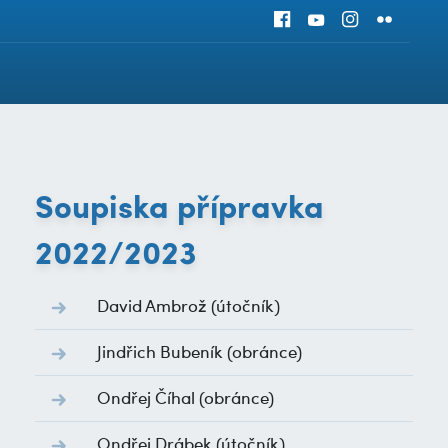
Soupiska přípravka
2022/2023
David Ambrož
(útočník)
Jindřich Bubeník
(obránce)
Ondřej Číhal
(obránce)
Ondřej Drábek
(útočník)