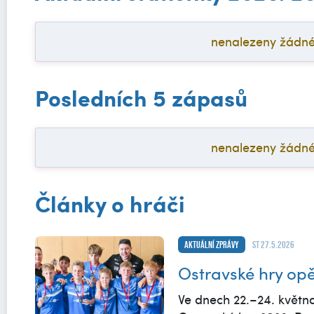
nenalezeny žádné a
Posledních 5 zápasů
nenalezeny žádné a
Články o hráči
Aktuální zprávy
st 27.5.2026
Ostravské hry opě
Ve dnech 22.–24. května