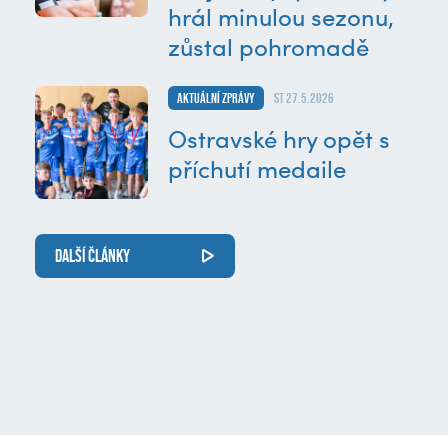
hrál minulou sezonu,
zůstal pohromadě
Aktuální zprávy
st 27.5.2026
Ostravské hry opět s
příchutí medaile
DALŠÍ ČLÁNKY