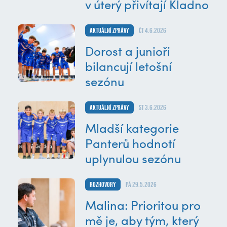
v úterý přivítají Kladno
Aktuální zprávy
čt 4.6.2026
Dorost a junioři
bilancují letošní
sezónu
Aktuální zprávy
st 3.6.2026
Mladší kategorie
Panterů hodnotí
uplynulou sezónu
Rozhovory
pá 29.5.2026
Malina: Prioritou pro
mě je, aby tým, který