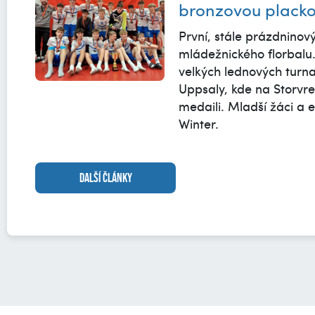
bronzovou placko
První, stále prázdninov
mládežnického florbalu.
velkých lednových turnaj
Uppsaly, kde na Storvr
medaili. Mladší žáci a e
Winter.
DALŠÍ ČLÁNKY