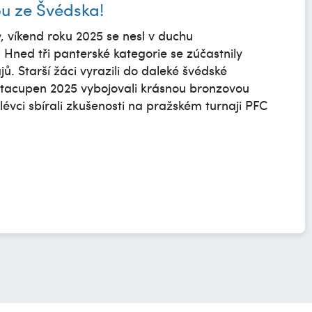
u ze Švédska!
ý, víkend roku 2025 se nesl v duchu
 Hned tři panterské kategorie se zúčastnily
ů. Starší žáci vyrazili do daleké švédské
etacupen 2025 vybojovali krásnou bronzovou
lévci sbírali zkušenosti na pražském turnaji PFC