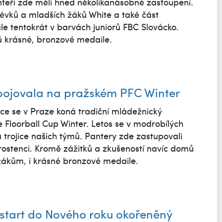
nteři zde měli hned několikanásobné zastoupení.
lévků a mladších žáků White a také část
e tentokrát v barvách juniorů FBC Slovácko.
 krásné, bronzové medaile.
ojovala na pražském PFC Winter
ce se v Praze koná tradiční mládežnický
e Floorball Cup Winter. Letos se v modrobílých
á trojice našich týmů. Pantery zde zastupovali
orostenci. Kromě zážitků a zkušeností navíc domů
ákům, i krásné bronzové medaile.
 start do Nového roku okořeněný