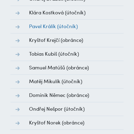
Klára Kostková
(útočník)
Pavel Králík
(útočník)
Kryštof Krejčí
(obránce)
Tobias Kubiš
(útočník)
Samuel Matúšů
(obránce)
Matěj Mikulík
(útočník)
Dominik Němec
(obránce)
Ondřej Nešpor
(útočník)
Kryštof Norek
(obránce)