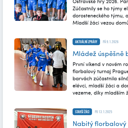
Ostravské hry 2026. Pa
Zúčastnily se ho týmy e
dorosteneckého týmu, al
Mladší žáci vezou domů
Aktuální zprávy
pá 9.1.2026
Mládež úspěšně b
První víkend v novém ro
florbalový turnaj Pragu
barvách zúčastnila siln
elévci, mladší žáci a d
vezeme, díky mladším ž
Starší žáci
po 13.1.2025
Nabitý florbalový