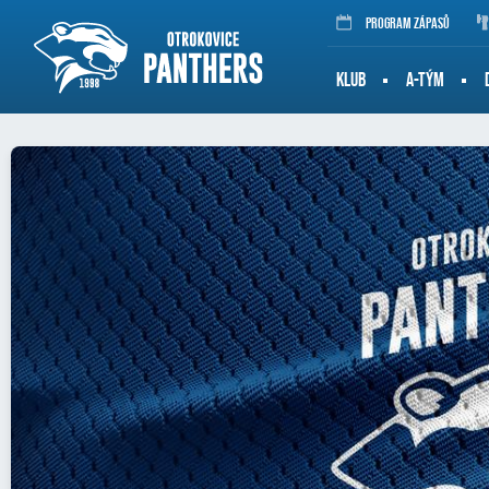
Program zápasů
KLUB
A-TÝM