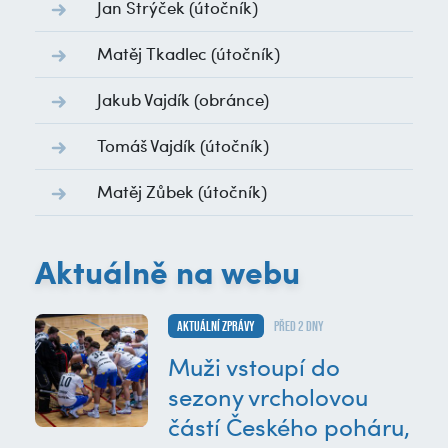
Jan Strýček
(útočník)
Matěj Tkadlec
(útočník)
Jakub Vajdík
(obránce)
Tomáš Vajdík
(útočník)
Matěj Zůbek
(útočník)
Aktuálně na webu
Aktuální zprávy
před 2 dny
Muži vstoupí do
sezony vrcholovou
částí Českého poháru,