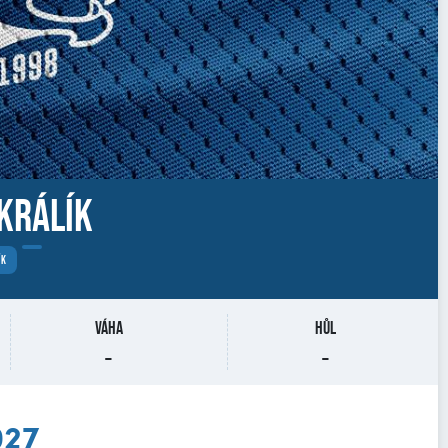
Králík
ÍK
Váha
Hůl
-
-
027