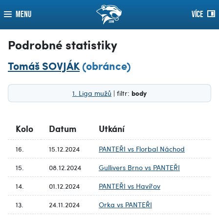
MENU
VÍCE
Podrobné statistiky
Tomáš SOVJÁK
(obránce)
body
1. Liga mužů
| filtr:
Kolo
Datum
Utkání
16.
15.12.2024
PANTEŘI vs Florbal Náchod
15.
08.12.2024
Gullivers Brno vs PANTEŘI
14.
01.12.2024
PANTEŘI vs Havířov
13.
24.11.2024
Orka vs PANTEŘI