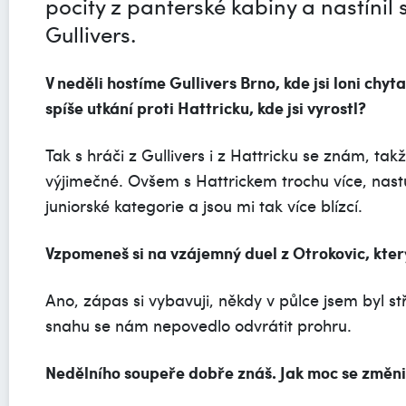
pocity z panterské kabiny a nastínil
Gullivers.
V neděli hostíme Gullivers Brno, kde jsi loni chyt
spíše utkání proti Hattricku, kde jsi vyrostl?
Tak s hráči z Gullivers i z Hattricku se znám, 
výjimečné. Ovšem s Hattrickem trochu více, nastup
juniorské kategorie a jsou mi tak více blízcí.
Vzpomeneš si na vzájemný duel z Otrokovic, kter
Ano, zápas si vybavuji, někdy v půlce jsem byl stř
snahu se nám nepovedlo odvrátit prohru.
Nedělního soupeře dobře znáš. Jak moc se změni