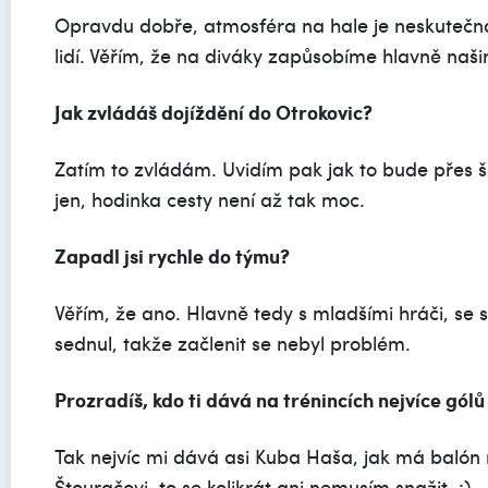
Opravdu dobře, atmosféra na hale je neskutečná.
lidí. Věřím, že na diváky zapůsobíme hlavně naši
Jak zvládáš dojíždění do Otrokovic?
Zatím to zvládám. Uvidím pak jak to bude přes š
jen, hodinka cesty není až tak moc.
Zapadl jsi rychle do týmu?
Věřím, že ano. Hlavně tedy s mladšími hráči, se sp
sednul, takže začlenit se nebyl problém.
Prozradíš, kdo ti dává na trénincích nejvíce gó
Tak nejvíc mi dává asi Kuba Haša, jak má baló
Štouračovi, to se kolikrát ani nemusím snažit. :)