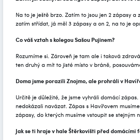
Na to je ještě brzo. Zatím to jsou jen 2 zápasy 
zatím střídat, já měl 3 zápasy a on 2, na to je o
Co váš vztah s kolegou Sašou Pujinem?
Rozumíme si. Zároveň je tam ale i taková zdravá
ten druhý a mít to jisté místo v bráně, posouvám
Doma jsme porazili Znojmo, ale prohráli v Havíř
Určitě je důležité, že jsme vyhráli domácí zápas.
nedokázali navázat. Zápas s Havířovem musíme h
zápasy, do kterých musíme vstoupit se stejným 
Jak se ti hraje v hale Štěrkovišti před domácími