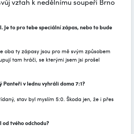
 svůj vztah k nedělnímu soupeři Brno
al. Je to pro tebe speciální zápas, nebo to bude
takže oba ty zápasy jsou pro mě svým způsobem
ují tam hráči, se kterými jsem jsi prošel
ý Panteři v lednu vyhráli doma 7:1?
ídaný, stav byl myslím 5:0. Škoda jen, že i přes
l od tvého odchodu?