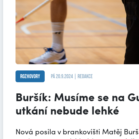
Rozhovory
pá 20.9.2024 | redakce
Buršík: Musíme se na Gu
utkání nebude lehké
Nová posila v brankovišti Matěj Burší