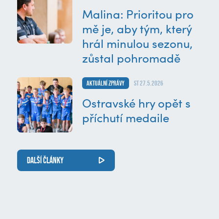
Malina: Prioritou pro
mě je, aby tým, který
hrál minulou sezonu,
zůstal pohromadě
Aktuální zprávy
st 27.5.2026
Ostravské hry opět s
příchutí medaile
DALŠÍ ČLÁNKY