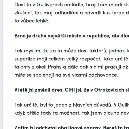
Dost to v Gulliverech omládlo, hrají tam mladí kl
zkušení, tak mají odhodlání a odvedli kus tvrdé 
to vůbec lehké.
Brno je druhé největší město v republice, ale dl
Tak myslím, že za to může dost faktorů, jednak to
superlize mají celkem velký rozpočet. Také určitě
talenty z okolí Prahy a dále pak s nimi pracují až
míře se spoléhají na své vlastní odchovance.
V létě jsi změnil dres. Cítil jsi, že v Otrokovicích 
Tak určitě, byl to jeden z hlavních důvodů. V Gull
když přišla tady ta možnost, tak jsem dlouho nev
Zatím jsi odchytal oba ligové zápasy. Bereš to ta