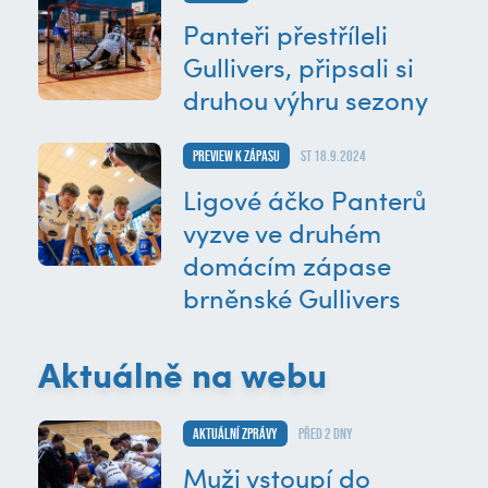
Panteři přestříleli
Gullivers, připsali si
druhou výhru sezony
Preview k zápasu
st 18.9.2024
Ligové áčko Panterů
vyzve ve druhém
domácím zápase
brněnské Gullivers
Aktuálně na webu
Aktuální zprávy
před 2 dny
Muži vstoupí do