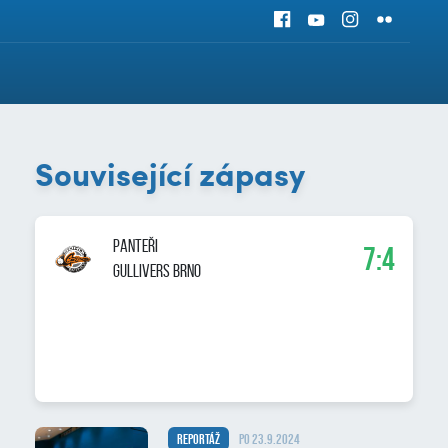
Související zápasy
PANTEŘI
7:4
Gullivers Brno
Reportáž
po 23.9.2024