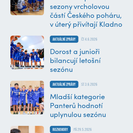
sezony vrcholovou
částí Českého poháru,
v úterý přivítají Kladno
Aktuální zprávy
čt 4.6.2026
Dorost a junioři
bilancují letošní
sezónu
Aktuální zprávy
st 3.6.2026
Mladší kategorie
Panterů hodnotí
uplynulou sezónu
Rozhovory
pá 29.5.2026