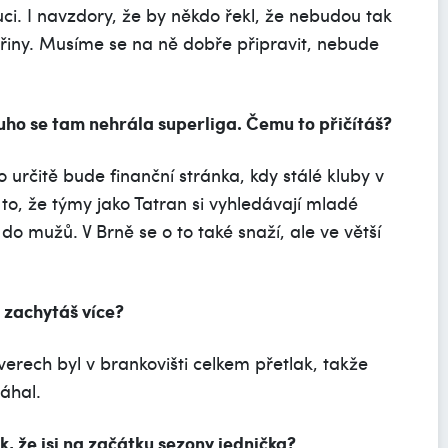
uci. I navzdory, že by někdo řekl, že nebudou tak
dřiny. Musíme se na ně dobře připravit, nebude
ouho se tam nehrála superliga. Čemu to přičítáš?
 určitě bude finanční stránka, kdy stálé kluby v
 to, že týmy jako Tatran si vyhledávají mladé
 do mužů. V Brně se o to také snaží, ale ve větší
si zachytáš více?
iverech byl v brankovišti celkem přetlak, takže
áhal.
k, že jsi na začátku sezony jednička?