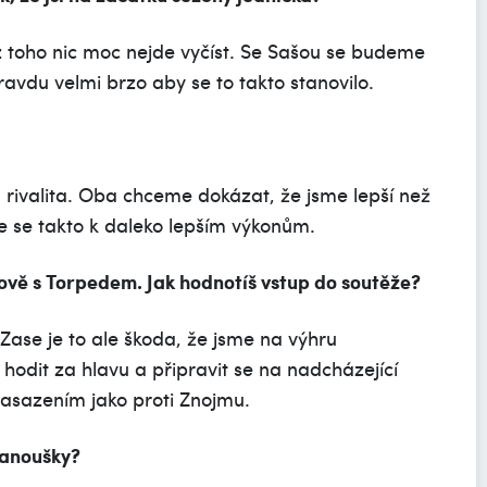
a z toho nic moc nejde vyčíst. Se Sašou se budeme
pravdu velmi brzo aby se to takto stanovilo.
 rivalita. Oba chceme dokázat, že jsme lepší než
e se takto k daleko lepším výkonům.
ově s Torpedem. Jak hodnotíš vstup do soutěže?
 Zase je to ale škoda, že jsme na výhru
odit za hlavu a připravit se na nadcházející
nasazením jako proti Znojmu.
 fanoušky?