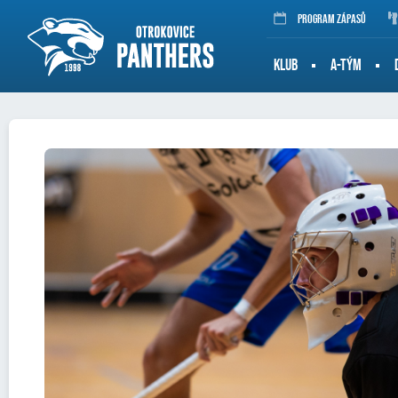
Program zápasů
KLUB
A-TÝM