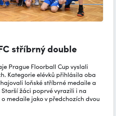
FC stříbrný double
je Prague Floorball Cup vyslali
ch. Kategorie elévků přihlásila oba
bhajovali loňské stříbrné medaile a
Starší žáci poprvé vyrazili i na
t o medaile jako v předchozích dvou