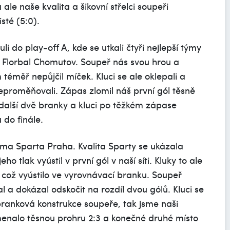
e naše kvalita a šikovní střelci soupeři
sté (5:0).
i do play-off A, kde se utkali čtyři nejlepší týmy
ým Florbal Chomutov. Soupeř nás svou hrou a
éměř nepůjčil míček. Kluci se ale oklepali a
neproměňovali. Zápas zlomil náš první gól těsně
 další dvě branky a kluci po těžkém zápase
 do finále.
ma Sparta Praha. Kvalita Sparty se ukázala
 tlak vyústil v první gól v naší síti. Kluky to ale
, což vyústilo ve vyrovnávací branku. Soupeř
 dokázal odskočit na rozdíl dvou gólů. Kluci se
 branková konstrukce soupeře, tak jsme naši
amenalo těsnou prohru 2:3 a konečné druhé místo