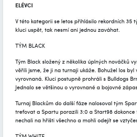
ELÉVCI
V této kategorii se letos přihlásilo rekordních 35
kluci uspět, tak nesmí ani jednou zaváhat.
TÝM BLACK
Tým Black složený z několika úplných nováčků vyr
věřili jsme, že ji na turnaji ukáže. Bohužel los byl
vyrovnaná. Kluci postupně prohráli s Bulldogs Br
Jednalo se většinou o vyrovnané a bojovné zápas
Turnaj Blackům do další fáze nalosoval tým Spar
trefovat a Spartu porazili 3:0 a Start98 dokonce 9
nechali na hřišti všechno a mohli odejít se vztyč
TÝM WHITE