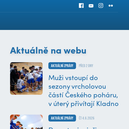
Aktuálně na webu
Aktuální zprávy
před 2 dny
Muži vstoupí do
sezony vrcholovou
částí Českého poháru,
v úterý přivítají Kladno
Aktuální zprávy
čt 4.6.2026