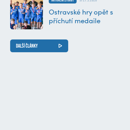
Aktuální zprávy
st 27.5.2026
Ostravské hry opět s
příchutí medaile
DALŠÍ ČLÁNKY