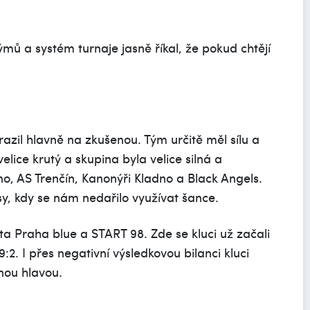
 týmů a systém turnaje jasně říkal, že pokud chtějí
azil hlavně na zkušenou. Tým určitě měl sílu a
 velice krutý a skupina byla velice silná a
no, AS Trenčín, Kanonýři Kladno a Black Angels.
y, kdy se nám nedařilo využívat šance.
ta Praha blue a START 98. Zde se kluci už začali
:2. I přes negativní výsledkovou bilanci kluci
enou hlavou.