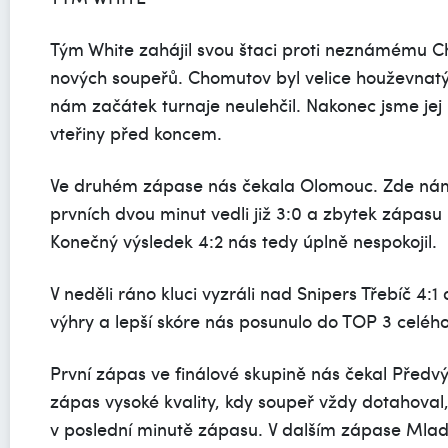
Tým White zahájil svou štaci proti neznámému C
nových soupeřů. Chomutov byl velice houževna
nám začátek turnaje neulehčil. Nakonec jsme jej u
vteřiny před koncem.
Ve druhém zápase nás čekala Olomouc. Zde nám
prvních dvou minut vedli již 3:0 a zbytek zápasu
Konečný výsledek 4:2 nás tedy úplně nespokojil.
V neděli ráno kluci vyzráli nad Snipers Třebíč 4:1
výhry a lepší skóre nás posunulo do TOP 3 celého 
První zápas ve finálové skupině nás čekal Předvý
zápas vysoké kvality, kdy soupeř vždy dotahoval,
v poslední minutě zápasu. V dalším zápase Mladá