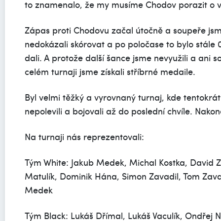
to znamenalo, že my musíme Chodov porazit o ví
Zápas proti Chodovu začal útočně a soupeře jsme
nedokázali skórovat a po poločase to bylo stále
dali. A protože další šance jsme nevyužili a ani 
celém turnaji jsme získali stříbrné medaile.
Byl velmi těžký a vyrovnaný turnaj, kde tentokrát
nepolevili a bojovali až do poslední chvíle. Nako
Na turnaji nás reprezentovali:
Tým White: Jakub Medek, Michal Kostka, David 
Matulík, Dominik Hána, Simon Zavadil, Tom Zava
Medek
Tým Black: Lukáš Dřímal, Lukáš Vaculík, Ondřej 