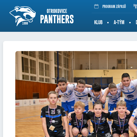
Program zápasů
KLUB
A-TÝM