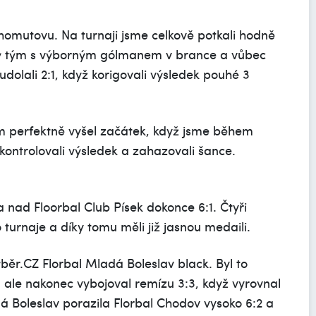
homutovu. Na turnaji jsme celkově potkali hodně
tý tým s výborným gólmanem v brance a vůbec
dolali 2:1, když korigovali výsledek pouhé 3
 perfektně vyšel začátek, když jsme během
 kontrolovali výsledek a zahazovali šance.
 a nad Floorbal Club Písek dokonce 6:1. Čtyři
turnaje a díky tomu měli již jasnou medaili.
běr.CZ Florbal Mladá Boleslav black. Byl to
 ale nakonec vybojoval remízu 3:3, když vyrovnal
 Boleslav porazila Florbal Chodov vysoko 6:2 a