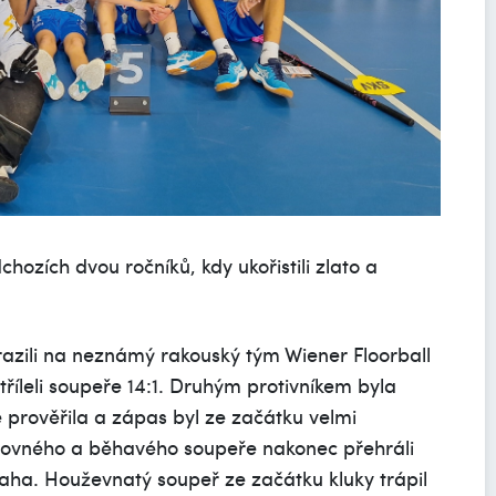
hozích dvou ročníků, kdy ukořistili zlato a
arazili na neznámý rakouský tým Wiener Floorball
tříleli soupeře 14:1. Druhým protivníkem byla
 prověřila a zápas byl ze začátku velmi
jovného a běhavého soupeře nakonec přehráli
raha. Houževnatý soupeř ze začátku kluky trápil