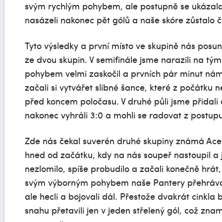
svým rychlým pohybem, ale postupně se ukázala al
nasázeli nakonec pět gólů a naše skóre zůstalo či
Tyto výsledky a první místo ve skupině nás posunul
ze dvou skupin. V semifinále jsme narazili na t
pohybem velmi zaskočil a prvních pár minut nám t
začali si vytvářet slibné šance, které z počátku 
před koncem poločasu. V druhé půli jsme přidali
nakonec vyhráli 3:0 a mohli se radovat z postupu
Zde nás čekal suverén druhé skupiny známá Ace
hned od začátku, kdy na nás soupeř nastoupil a jeho
nezlomilo, spíše probudilo a začali konečně hrát
svým výborným pohybem naše Pantery přehrával a
ale hecli a bojovali dál. Přestože dvakrát cinkla
snahu přetavili jen v jeden střelený gól, což zn