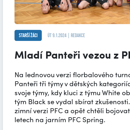
Starší žáci
út 9.1.2024 | redakce
Mladí Panteři vezou z P
Na lednovou verzi florbalového turna
Panteři tři týmy v dětských kategorií
svoje týmy, kdy kluci z týmu White o
tým Black se vydal sbírat zkušenosti. 
zimní verzi PFC a opět chtěli bojova
letech na jarním PFC Spring.