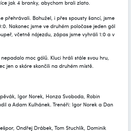
ce jak 4 branky, abychom brali zlato.
 přehrávali. Bohužel, i přes spousty šancí, jsme
 0:0. Nakonec jsme ve druhém poločase jeden gól
soupeř, včetně nájezdu, zápas jsme vyhráli 1:0 a v
 nepadalo moc gólů. Kluci hráli stále svou hru,
nec jen o skóre skončili na druhém místě.
Zpěvák, Igor Norek, Honza Svoboda, Robin
dil a Adam Kulhánek. Trenéři: Igor Norek a Dan
Nešpor, Ondřej Drábek, Tom Stuchlík, Dominik