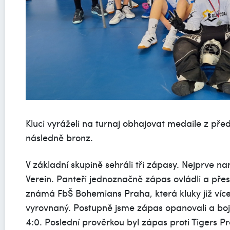
Kluci vyráželi na turnaj obhajovat medaile z předc
následně bronz.
V základní skupině sehráli tři zápasy. Nejprve n
Verein. Panteři jednoznačně zápas ovládli a přes
známá FbŠ Bohemians Praha, která kluky již více
vyrovnaný. Postupně jsme zápas opanovali a bo
4:0. Poslední prověrkou byl zápas proti Tigers P