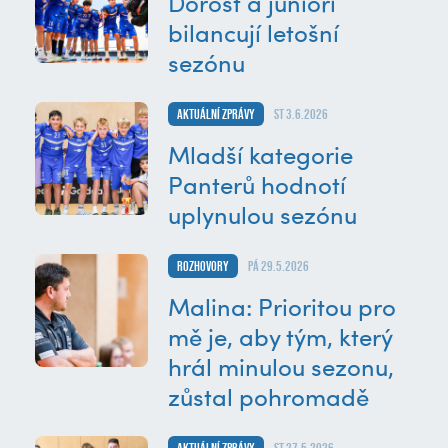
Dorost a junioři
bilancují letošní
sezónu
Aktuální zprávy
st 3.6.2026
Mladší kategorie
Panterů hodnotí
uplynulou sezónu
Rozhovory
pá 29.5.2026
Malina: Prioritou pro
mě je, aby tým, který
hrál minulou sezonu,
zůstal pohromadě