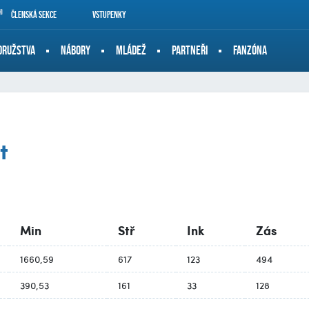
Členská sekce
Vstupenky
DRUŽSTVA
NÁBORY
MLÁDEŽ
PARTNEŘI
FANZÓNA
t
Min
Stř
Ink
Zás
1660,59
617
123
494
390,53
161
33
128