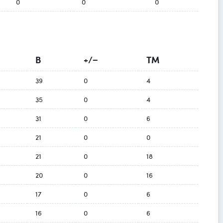
0
0
0
B
+/−
TM
39
0
4
35
0
4
31
0
6
21
0
0
21
0
18
20
0
16
17
0
6
16
0
6