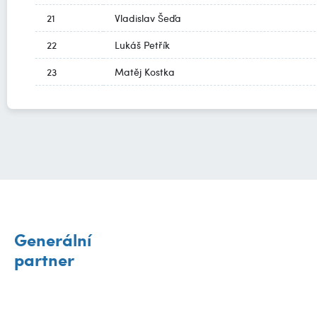
21
Vladislav Šeďa
22
Lukáš Petřík
23
Matěj Kostka
Generální
partner