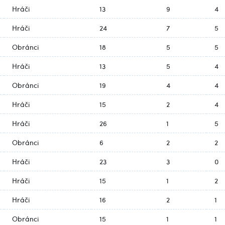
Hráči
13
9
4
Hráči
24
7
5
Obránci
18
5
5
Hráči
13
5
4
Obránci
19
4
4
Hráči
15
2
4
Hráči
26
1
5
Obránci
6
2
2
Hráči
23
3
0
Hráči
15
1
2
Hráči
16
2
1
Obránci
15
1
1