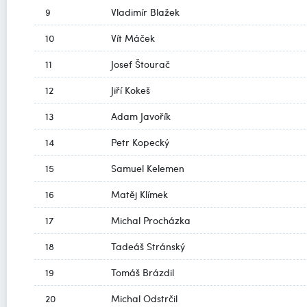
9
Vladimír Blažek
10
Vít Máček
11
Josef Štourač
12
Jiří Kokeš
13
Adam Javořík
14
Petr Kopecký
15
Samuel Kelemen
16
Matěj Klímek
17
Michal Procházka
18
Tadeáš Stránský
19
Tomáš Brázdil
20
Michal Odstrčil