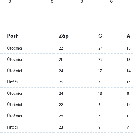
0
0
0
0
Post
Záp
G
A
Útočníci
22
24
15
Útočníci
21
22
13
Útočníci
24
17
14
Hráči
25
7
14
Útočníci
24
13
8
Útočníci
22
6
14
Útočníci
25
6
11
Hráči
23
9
7