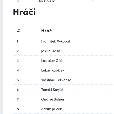
3
Filip Doležal
1
Hráči
#
Hrač
1
František Vykopal
2
Jakub Haša
3
Ladislav Gál
4
Lukáš Kubíček
5
Vlastimil Červenka
6
Tomáš Sovják
7
Ondřej Balner
8
Adam Jiříček