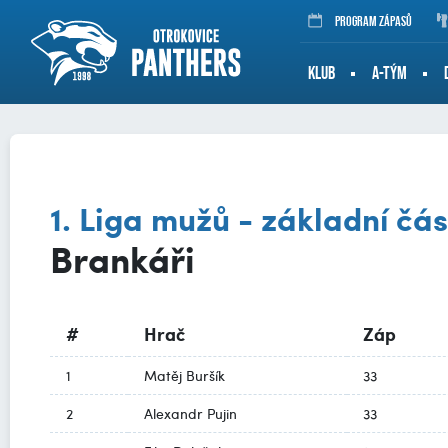
Program zápasů
KLUB
A-TÝM
1. Liga mužů - základní čás
Brankáři
#
Hrač
Záp
1
Matěj Buršík
33
2
Alexandr Pujin
33