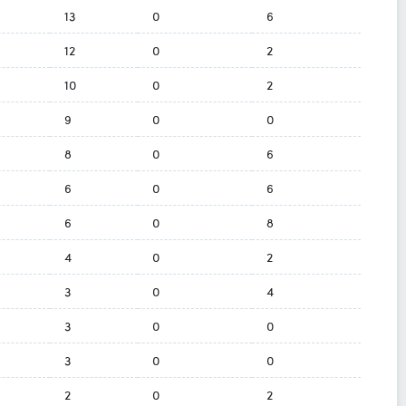
13
0
6
12
0
2
10
0
2
9
0
0
8
0
6
6
0
6
6
0
8
4
0
2
3
0
4
3
0
0
3
0
0
2
0
2