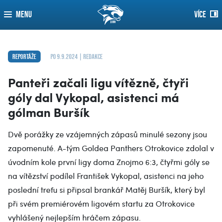
MENU
VÍCE
Reportáže
po 9.9.2024 | redakce
Panteři začali ligu vítězně, čtyři
góly dal Vykopal, asistenci má
gólman Buršík
Dvě porážky ze vzájemných zápasů minulé sezony jsou
zapomenuté. A-tým Goldea Panthers Otrokovice zdolal v
úvodním kole první ligy doma Znojmo 6:3, čtyřmi góly se
na vítězství podílel František Vykopal, asistenci na jeho
poslední trefu si připsal brankář Matěj Buršík, který byl
při svém premiérovém ligovém startu za Otrokovice
vyhlášený nejlepším hráčem zápasu.