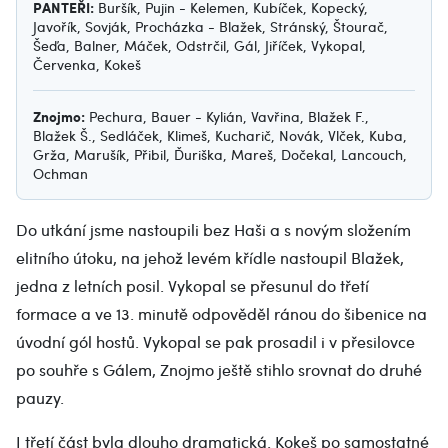
PANTEŘI:
Buršík, Pujin - Kelemen, Kubíček, Kopecký,
Javořík, Sovják, Procházka - Blažek, Stránský, Štourač,
Šeďa, Balner, Máček, Odstrčil, Gál, Jiříček, Vykopal,
Červenka, Kokeš
Znojmo:
Pechura, Bauer - Kylián, Vavřina, Blažek F.,
Blažek Š., Sedláček, Klimeš, Kucharič, Novák, Vlček, Kuba,
Grža, Marušík, Přibil, Ďuriška, Mareš, Dočekal, Lancouch,
Ochman
Do utkání jsme nastoupili bez Haši a s novým složením
elitního útoku, na jehož levém křídle nastoupil Blažek,
jedna z letních posil. Vykopal se přesunul do třetí
formace a ve 13. minutě odpověděl ránou do šibenice na
úvodní gól hostů. Vykopal se pak prosadil i v přesilovce
po souhře s Gálem, Znojmo ještě stihlo srovnat do druhé
pauzy.
I třetí část byla dlouho dramatická. Kokeš po samostatné