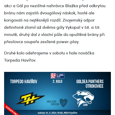
akci a Gál po nezištné nahrávce Blažka před odkrytou
bránu nám zajistili dvougólový náskok, hosté ale
korigovali na nejtěsnější rozdíl. Znojemský odpor
definitivně zlomil až dvěma góly Vykopal v 58. a 59.
minutě, druhý dal z vlastní půle do opuštěné brány při
přesilovce soupeře zesílené power-play.
Druhé kolo odehrajeme v sobotu v hale nováčka
Torpeda Havířov.