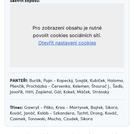
Sestřih zápasu:
PANTEŘI:
Buršík, Pujin - Kopecký, Sovják, Kubíček, Halama,
Pšenčík, Procházka - Červenka, Kelemen, Štourač J., Šeďa,
Javořík, Hittl, Zapletal, Gál, Kokeš, Máček, Stránský
Třinec:
Gawryš - Piško, Kreis - Martynek, Bajtek, Sikora,
Kováč, Janáč, Kaláb - Szkandera, Tychtl, Drong, Kováč,
Czemek, Tonowski, Mucha, Czudek, Sikora