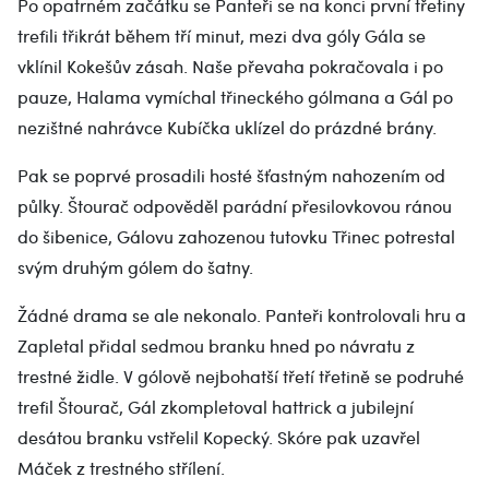
Po opatrném začátku se Panteři se na konci první třetiny
trefili třikrát během tří minut, mezi dva góly Gála se
vklínil Kokešův zásah. Naše převaha pokračovala i po
pauze, Halama vymíchal třineckého gólmana a Gál po
nezištné nahrávce Kubíčka uklízel do prázdné brány.
Pak se poprvé prosadili hosté šťastným nahozením od
půlky. Štourač odpověděl parádní přesilovkovou ránou
do šibenice, Gálovu zahozenou tutovku Třinec potrestal
svým druhým gólem do šatny.
Žádné drama se ale nekonalo. Panteři kontrolovali hru a
Zapletal přidal sedmou branku hned po návratu z
trestné židle. V gólově nejbohatší třetí třetině se podruhé
trefil Štourač, Gál zkompletoval hattrick a jubilejní
desátou branku vstřelil Kopecký. Skóre pak uzavřel
Máček z trestného střílení.