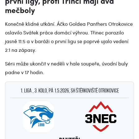
první ligy, proti Třinci mají dva
mečboly
Konečně klidné utkání. Áčko Goldea Panthers Otrokovice
oslavilo Svátek práce domácí výhrou. Třinec porazilo
jasně 11:5 a v baráži o první ligu se poprvé ujalo vedení
2:1 na zápasy.
Sérii může ukončit v neděli v hale soupeře, úvodní buly
padne v 17 hodin.
1. Liga , 3. kolo, pá 1.5.2026, SH Štěrkoviště Otrokovice