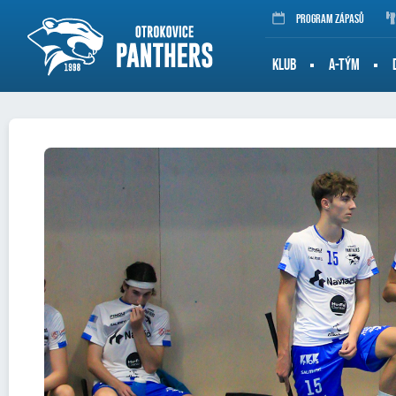
Program zápasů
KLUB
A-TÝM