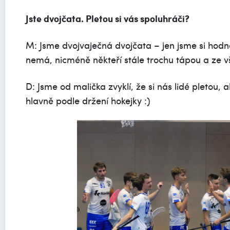
Jste dvojčata. Pletou si vás spoluhráči?
M: Jsme dvojvaječná dvojčata – jen jsme si hodn
nemá, nicméně někteří stále trochu tápou a ze vš
D: Jsme od malička zvyklí, že si nás lidé pletou, 
hlavně podle držení hokejky :)