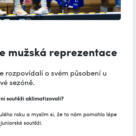
 je mužská reprezentace
e rozpovídali o svém působení u
ové sezóně.
tní soutěži aklimatizovali?
ulého roku a myslím si, že to nám pomohlo lépe
juniorské soutěži.