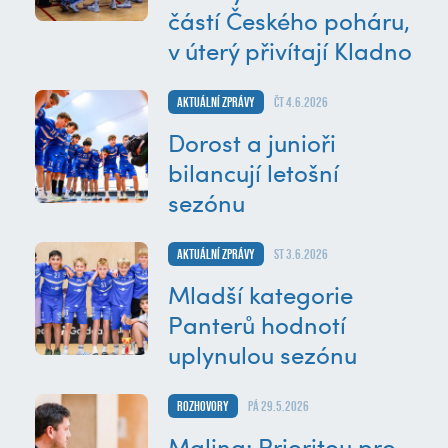
částí Českého poháru,
v úterý přivítají Kladno
Aktuální zprávy
čt 4.6.2026
Dorost a junioři
bilancují letošní
sezónu
Aktuální zprávy
st 3.6.2026
Mladší kategorie
Panterů hodnotí
uplynulou sezónu
Rozhovory
pá 29.5.2026
Malina: Prioritou pro