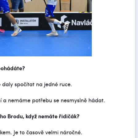
 pohádáte?
daly spočítat na jedné ruce.
ní a nemáme potřebu se nesmyslně hádat.
ého Brodu, když nemáte řidičák?
akem. Je to časově velmi náročné.