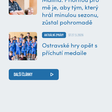
mě je, aby tým, který
hrál minulou sezonu,
zůstal pohromadě
Aktuální zprávy
st 27.5.2026
Ostravské hry opět s
příchutí medaile
DALŠÍ ČLÁNKY