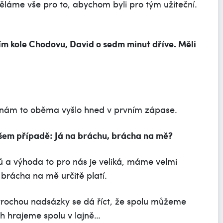
ěláme vše pro to, abychom byli pro tým užiteční.
ním kole Chodovu, David o sedm minut dříve. Měli
že nám to oběma vyšlo hned v prvním zápase.
ašem případě: Já na bráchu, brácha na mě?
ů a výhoda to pro nás je veliká, máme velmi
brácha na mě určitě platí.
s trochou nadsázky se dá říct, že spolu můžeme
ch hrajeme spolu v lajně…