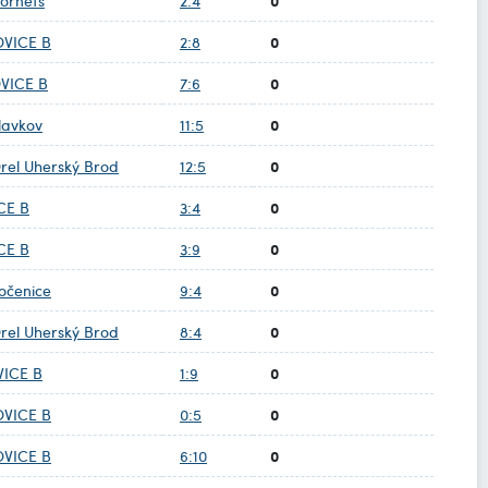
0
ornets
2:4
0
OVICE B
2:8
0
VICE B
7:6
0
lavkov
11:5
0
el Uherský Brod
12:5
0
CE B
3:4
0
CE B
3:9
0
očenice
9:4
0
el Uherský Brod
8:4
0
VICE B
1:9
0
OVICE B
0:5
0
OVICE B
6:10