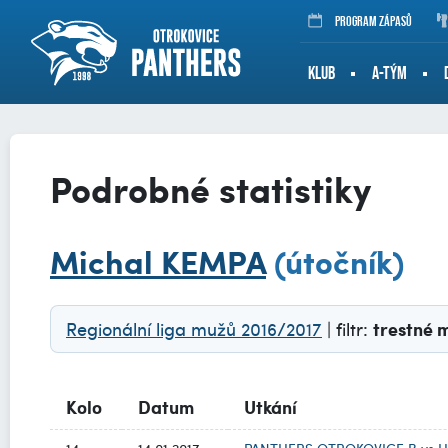
Program zápasů
KLUB
A-TÝM
Podrobné statistiky
Michal KEMPA
(útočník)
Regionální liga mužů 2016/2017
| filtr:
trestné 
Kolo
Datum
Utkání