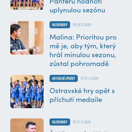
Panterů hodnotí
uplynulou sezónu
Rozhovory
pá 29.5.2026
Malina: Prioritou pro
mě je, aby tým, který
hrál minulou sezonu,
zůstal pohromadě
Aktuální zprávy
st 27.5.2026
Ostravské hry opět s
příchutí medaile
Rozhovory
čt 21.5.2026