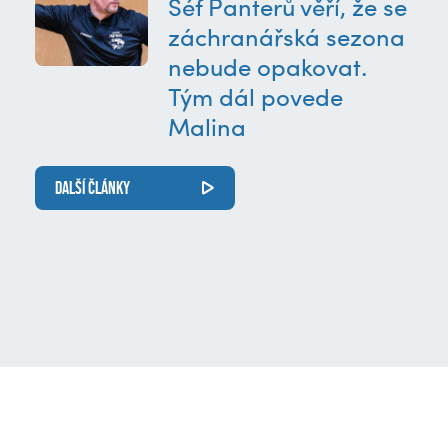
Šéf Panterů věří, že se
záchranářská sezona
nebude opakovat.
Tým dál povede
Malina
DALŠÍ ČLÁNKY