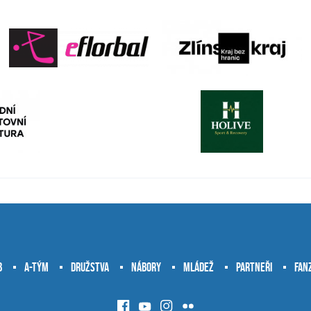
b
A-tým
Družstva
Nábory
Mládež
Partneři
Fan