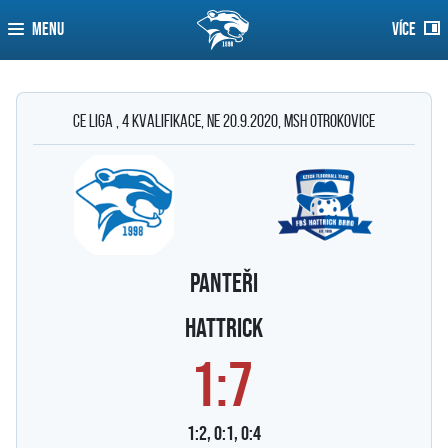
MENU
VÍCE
CE liga , 4 kvalifikace, ne 20.9.2020, MSH Otrokovice
PANTEŘI
Hattrick
1:7
1:2, 0:1, 0:4