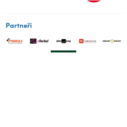
Partneři
Klub
A-tým
Družstva
Nábory
Mládež