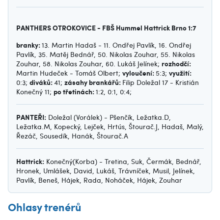
PANTHERS OTROKOVICE - FBŠ Hummel Hattrick Brno 1:7
branky:
13. Martin Hadaš - 11. Ondřej Pavlík, 16. Ondřej
Pavlík, 35. Matěj Bednář, 50. Nikolas Zouhar, 55. Nikolas
rozhodčí:
Zouhar, 58. Nikolas Zouhar, 60. Lukáš Jelínek;
vyloučení:
využití:
Martin Hudeček - Tomáš Olbert;
5:3;
diváků:
zásahy brankářů:
0:3;
41;
Filip Doležal 17 - Kristián
po třetinách:
Konečný 11;
1:2, 0:1, 0:4;
PANTEŘI:
Doležal (Vorálek) - Pšenčík, Ležatka.D,
Ležatka.M, Kopecký, Lejček, Hrtús, Štourač.J, Hadaš, Malý,
Řezáč, Sousedík, Hanák, Štourač.A
Hattrick:
Konečný(Korba) - Tretina, Suk, Čermák, Bednář,
Hronek, Umlášek, David, Lukáš, Trávníček, Musil, Jelínek,
Pavlík, Beneš, Hájek, Rada, Noháček, Hájek, Zouhar
Ohlasy trenérů