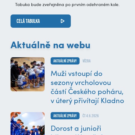
Tabuka bude zveřejněna po prvním odehraném kole.
CELÁ TABULKA
Aktuálně na webu
Aktuální zprávy
včera
Muži vstoupí do
sezony vrcholovou
částí Českého poháru,
v úterý přivítají Kladno
Aktuální zprávy
čt 4.6.2026
Dorost a junioři