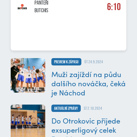
PANTEŘI
6:10
BUTCHIS
Preview k zápasu
út 24.9.2024
Muži zajíždí na půdu
dalšího nováčka, čeká
je Náchod
Aktuální zprávy
st 2.10.2024
Do Otrokovic přijede
exsuperligový celek