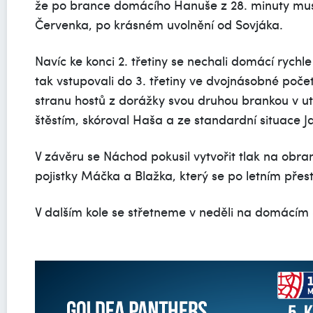
že po brance domácího Hanuše z 28. minuty muse
Červenka, po krásném uvolnění od Sovjáka.
Navíc ke konci 2. třetiny se nechali domácí rychl
tak vstupovali do 3. třetiny ve dvojnásobné počet
stranu hostů z dorážky svou druhou brankou v u
štěstím, skóroval Haša a ze standardní situace J
V závěru se Náchod pokusil vytvořit tlak na obra
pojistky Máčka a Blažka, který se po letním přes
V dalším kole se střetneme v neděli na domácím Š