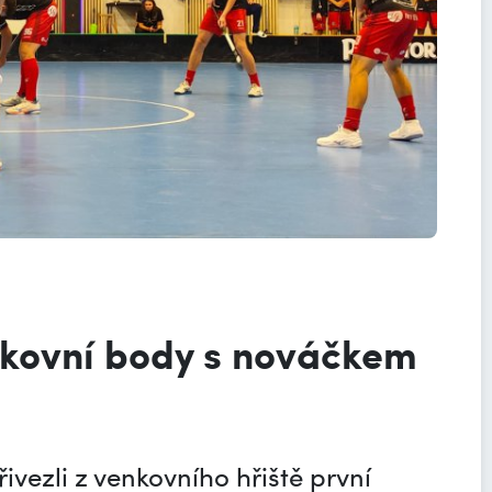
enkovní body s nováčkem
vezli z venkovního hřiště první