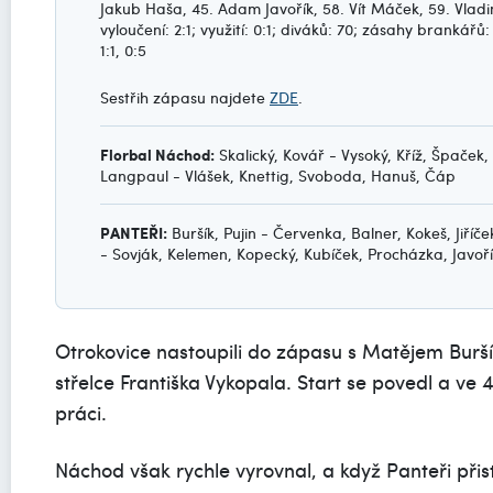
Jakub Haša, 45. Adam Javořík, 58. Vít Máček, 59. Vladi
vyloučení: 2:1; využití: 0:1; diváků: 70; zásahy brankářů: 
1:1, 0:5
Sestřih zápasu najdete
ZDE
.
Florbal Náchod:
Skalický, Kovář - Vysoký, Kříž, Špaček
Langpaul - Vlášek, Knettig, Svoboda, Hanuš, Čáp
PANTEŘI:
Buršík, Pujin - Červenka, Balner, Kokeš, Jiříč
- Sovják, Kelemen, Kopecký, Kubíček, Procházka, Javoř
Otrokovice nastoupili do zápasu s Matějem Burší
střelce Františka Vykopala. Start se povedl a ve
práci.
Náchod však rychle vyrovnal, a když Panteři přis