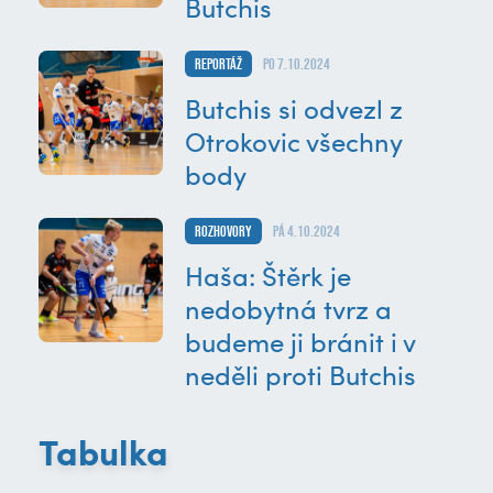
Butchis
Reportáž
po 7.10.2024
Butchis si odvezl z
Otrokovic všechny
body
Rozhovory
pá 4.10.2024
Haša: Štěrk je
nedobytná tvrz a
budeme ji bránit i v
neděli proti Butchis
Tabulka