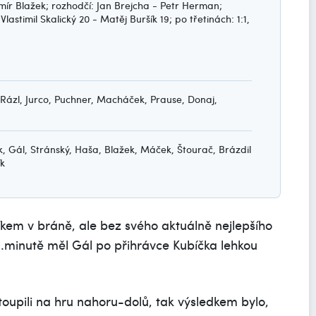
mír Blažek; rozhodčí: Jan Brejcha - Petr Herman;
Vlastimil Skalický 20 - Matěj Buršík 19; po třetinách: 1:1,
, Rázl, Jurco, Puchner, Macháček, Prause, Donaj,
ek, Gál, Stránský, Haša, Blažek, Máček, Štourač, Brázdil
ík
kem v bráně, ale bez svého aktuálně nejlepšího
 4.minutě měl Gál po přihrávce Kubíčka lehkou
toupili na hru nahoru-dolů, tak výsledkem bylo,