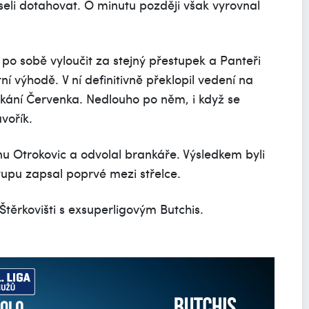
li dotahovat. O minutu později však vyrovnal
e po sobě vyloučit za stejný přestupek a Panteři
ní výhodě. V ní definitivně překlopil vedení na
tkání Červenka. Nedlouho po něm, i když se
avořík.
nu Otrokovic a odvolal brankáře. Výsledkem byli
tupu zapsal poprvé mezi střelce.
těrkovišti s exsuperligovým Butchis.