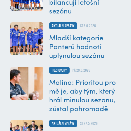
bilancují letošní
sezónu
Aktuální zprávy
st 3.6.2026
Mladší kategorie
Panterů hodnotí
uplynulou sezónu
Rozhovory
pá 29.5.2026
Malina: Prioritou pro
mě je, aby tým, který
hrál minulou sezonu,
zůstal pohromadě
Aktuální zprávy
st 27.5.2026