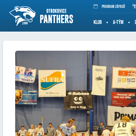
Program zápasů
KLUB
A-TÝM