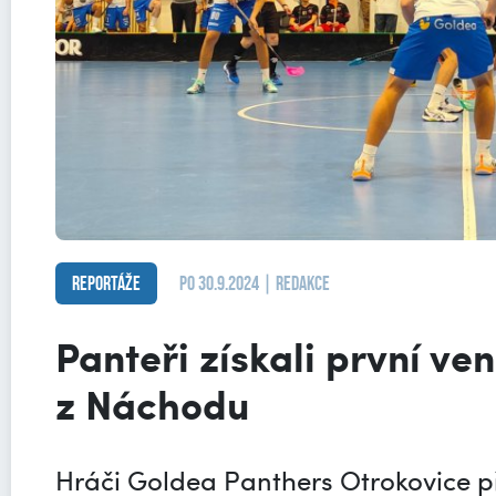
Reportáže
po 30.9.2024 | redakce
Panteři získali první v
z Náchodu
Hráči Goldea Panthers Otrokovice při