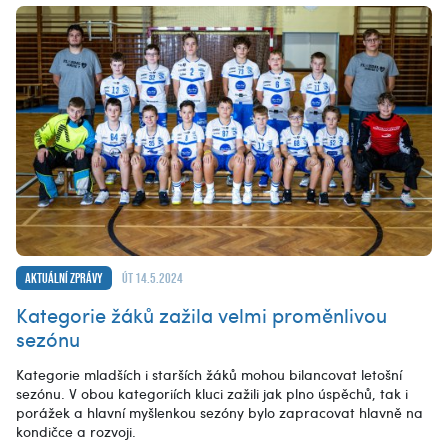
Aktuální zprávy
út 14.5.2024
Kategorie žáků zažila velmi proměnlivou
sezónu
Kategorie mladších i starších žáků mohou bilancovat letošní
sezónu. V obou kategoriích kluci zažili jak plno úspěchů, tak i
porážek a hlavní myšlenkou sezóny bylo zapracovat hlavně na
kondičce a rozvoji.