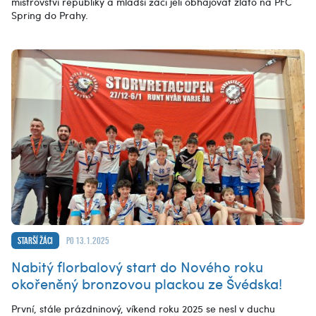
mistrovství republiky a mladší žáci jeli obhajovat zlato na PFC
Spring do Prahy.
Starší žáci
po 13.1.2025
Nabitý florbalový start do Nového roku
okořeněný bronzovou plackou ze Švédska!
První, stále prázdninový, víkend roku 2025 se nesl v duchu