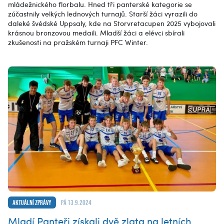
mládežnického florbalu. Hned tři panterské kategorie se
zúčastnily velkých lednových turnajů. Starší žáci vyrazili do
daleké švédské Uppsaly, kde na Storvretacupen 2025 vybojovali
krásnou bronzovou medaili. Mladší žáci a elévci sbírali
zkušenosti na pražském turnaji PFC Winter.
Aktuální zprávy
pá 13.9.2024
Mladí Panteři získali dvě zlata na letních