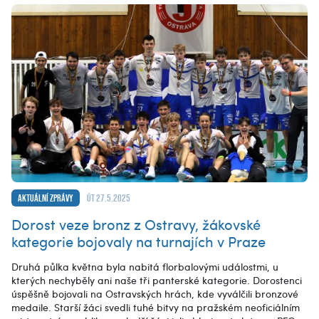
Aktuální zprávy
út 27.5.2025
Dorost veze bronz z Ostravy, žákovské
kategorie bojovaly na turnajích v Praze
Druhá půlka května byla nabitá florbalovými událostmi, u
kterých nechyběly ani naše tři panterské kategorie. Dorostenci
úspěšně bojovali na Ostravských hrách, kde vyválčili bronzové
medaile. Starší žáci svedli tuhé bitvy na pražském neoficiálním