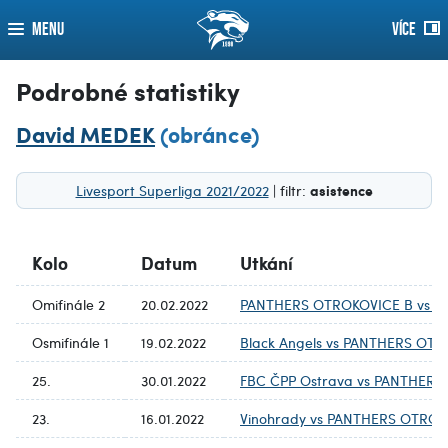
MENU
VÍCE
Podrobné statistiky
David MEDEK
(obránce)
asistence
Livesport Superliga 2021/2022
| filtr:
Kolo
Datum
Utkání
Omifinále 2
20.02.2022
PANTHERS OTROKOVICE B vs Bl
Osmifinále 1
19.02.2022
Black Angels vs PANTHERS OT
25.
30.01.2022
FBC ČPP Ostrava vs PANTHERS
23.
16.01.2022
Vinohrady vs PANTHERS OTROK