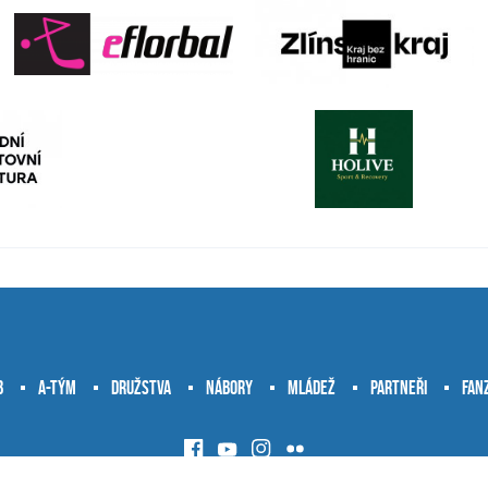
b
A-tým
Družstva
Nábory
Mládež
Partneři
Fan