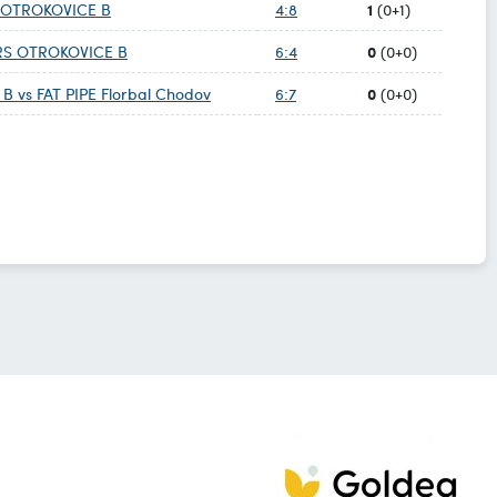
1
S OTROKOVICE B
4:8
(0+1)
0
ERS OTROKOVICE B
6:4
(0+0)
0
vs FAT PIPE Florbal Chodov
6:7
(0+0)