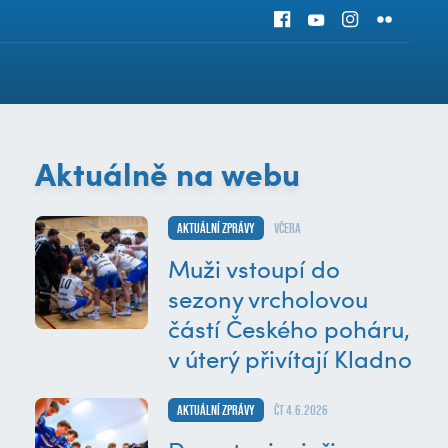
Aktuálně na webu
Aktuální zprávy
včera
Muži vstoupí do
sezony vrcholovou
částí Českého poháru,
v úterý přivítají Kladno
Aktuální zprávy
čt 4.6.2026