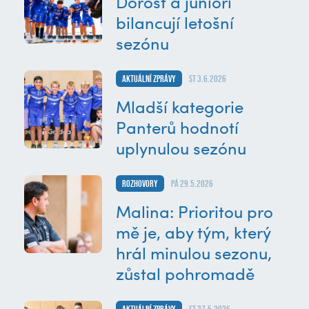
Dorost a junioři
bilancují letošní
sezónu
Aktuální zprávy
st 3.6.2026
Mladší kategorie
Panterů hodnotí
uplynulou sezónu
Rozhovory
pá 29.5.2026
Malina: Prioritou pro
mě je, aby tým, který
hrál minulou sezonu,
zůstal pohromadě