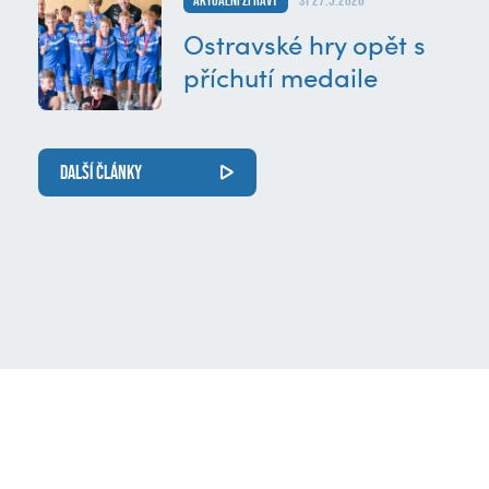
Aktuální zprávy
st 27.5.2026
Ostravské hry opět s
příchutí medaile
DALŠÍ ČLÁNKY