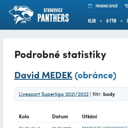
Program zápasů
KLUB
A-TÝM
Podrobné statistiky
David MEDEK
(obránce)
Livesport Superliga 2021/2022
| filtr:
body
Kolo
Datum
Utkání