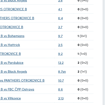
0
 vs Black Angels
3:6
(0+0)
0
ERS OTROKOVICE B
4:1
(0+0)
0
ANTHERS OTROKOVICE B
6:4
(0+0)
0
 OTROKOVICE B
3:7
(0+0)
1
B vs Bohemians
9:7
(0+1)
0
 vs Hattrick
3:5
(0+0)
1
 OTROKOVICE B
9:2
(1+0)
2
B vs Pardubice
13:2
(0+2)
2
 vs Black Angels
8:7sn
(1+1)
0
v vs PANTHERS OTROKOVICE B
10:7
(0+0)
0
B vs FBC ČPP Ostrava
8:6
(0+0)
0
 vs Vítkovice
3:13
(0+0)