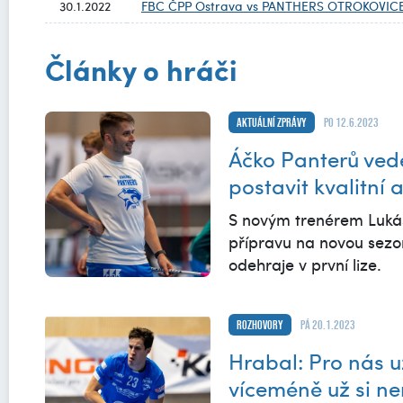
30.1.2022
FBC ČPP Ostrava vs PANTHERS OTROKOVIC
Články o hráči
Aktuální zprávy
po 12.6.2023
Áčko Panterů vede
postavit kvalitní
S novým trenérem Lukáš
přípravu na novou sezon
odehraje v první lize.
Rozhovory
pá 20.1.2023
Hrabal: Pro nás u
víceméně už si n