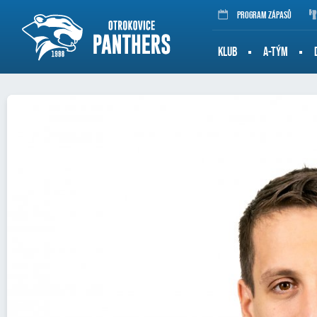
Program zápasů
KLUB
A-TÝM