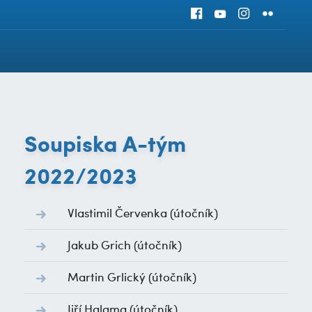
Soupiska A-tým
2022/2023
Vlastimil Červenka
(útočník)
Jakub Grich
(útočník)
Martin Grlický
(útočník)
Jiří Halama
(útočník)