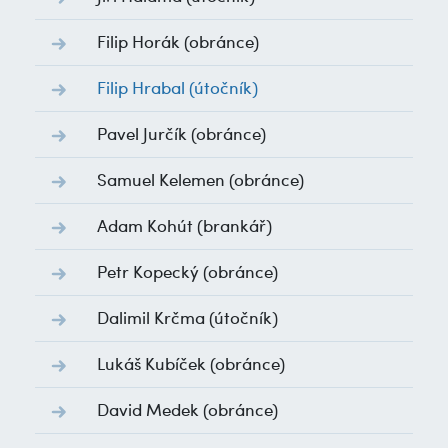
Filip Horák
(obránce)
Filip Hrabal
(útočník)
Pavel Jurčík
(obránce)
Samuel Kelemen
(obránce)
Adam Kohút
(brankář)
Petr Kopecký
(obránce)
Dalimil Krčma
(útočník)
Lukáš Kubíček
(obránce)
David Medek
(obránce)