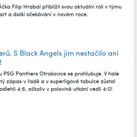
čka Filip Hrabal přiblížil svou aktuální roli v týmu
art a další očekávání v novém roce.
rů. S Black Angels jim nestačilo ani
!
u PSG Panthers Otrokovice se prohlubuje. V hale
tý zápas v řadě a v superligové tabulce zůstal
dlehli 4:6, ačkoliv v polovině utkání vedli 4:0!