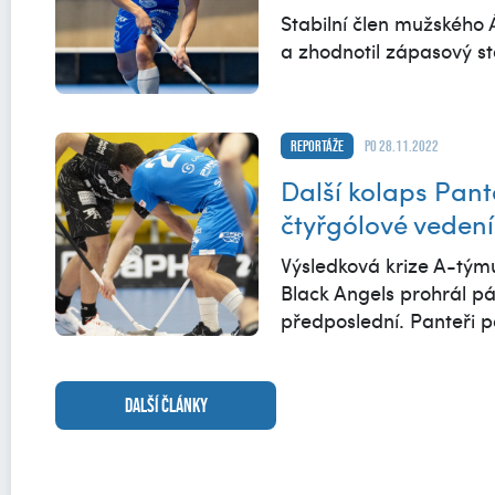
Stabilní člen mužského Á
a zhodnotil zápasový st
Reportáže
po 28.11.2022
Další kolaps Pante
čtyřgólové vedení
Výsledková krize A-tým
Black Angels prohrál pá
předposlední. Panteři po
DALŠÍ ČLÁNKY