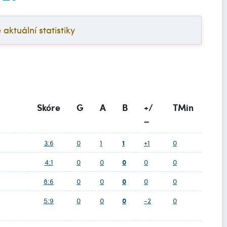
ktuální statistiky
Skóre
G
A
B
+/
TMin
−
1
3:6
0
1
+1
0
0
4:1
0
0
0
0
0
8:6
0
0
0
0
0
5:9
0
0
-2
0