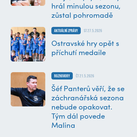
hrál minulou sezonu,
zůstal pohromadě
Aktuální zprávy
st 27.5.2026
Ostravské hry opět s
příchutí medaile
Rozhovory
čt 21.5.2026
Šéf Panterů věří, že se
záchranářská sezona
nebude opakovat.
Tým dál povede
Malina