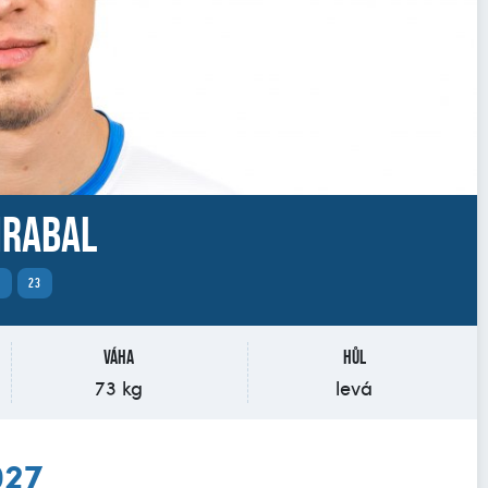
Hrabal
K
23
Váha
Hůl
73 kg
levá
027