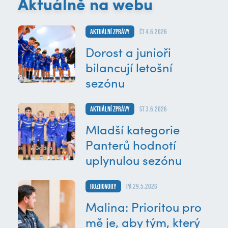
Aktuálně na webu
Aktuální zprávy
čt 4.6.2026
Dorost a junioři
bilancují letošní
sezónu
Aktuální zprávy
st 3.6.2026
Mladší kategorie
Panterů hodnotí
uplynulou sezónu
Rozhovory
pá 29.5.2026
Malina: Prioritou pro
mě je, aby tým, který