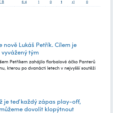
1
E B
6:4
1
0
+1
0
 nově Lukáš Petřík. Cílem je
 a vyvážený tým
em Petříkem zahájilo florbalové áčko Panterů
u, kterou po dvanácti letech v nejvyšší soutěži
ž je teď každý zápas play-off,
emůžeme dovolit klopýtnout