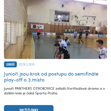
Junioři
út 26.3.2019
Junioři jsou krok od postupu do semifinále
play-off o 3.místo
Junioři PANTHERS OTROKOVICE zvládli čtvrtfinálové drama a v
dalším kole je čeká Sparta Praha.
DALŠÍ ČLÁNKY