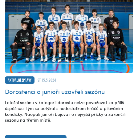
Aktuální zprávy
st 15.5.2024
Dorostenci a junioři uzavřeli sezónu
Letošní sezónu v kategorii dorostu nelze považovat za příliš
úspěšnou, tým se potýkal s nedostatkem hráčů a pilováním
kondičky. Naopak junioři bojovali o nejvyšší příčky a zakončili
sezónu na třetím místě.