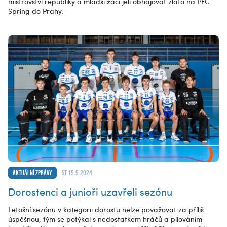
mistrovství republiky a mladší žáci jeli obhajovat zlato na PFC
Spring do Prahy.
Aktuální zprávy
st 15.5.2024
Dorostenci a junioři uzavřeli sezónu
Letošní sezónu v kategorii dorostu nelze považovat za příliš
úspěšnou, tým se potýkal s nedostatkem hráčů a pilováním