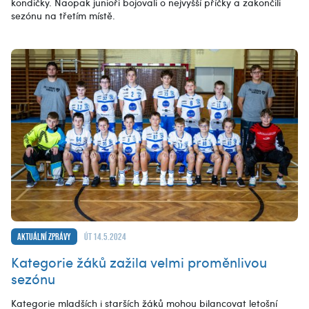
kondičky. Naopak junioři bojovali o nejvyšší příčky a zakončili
sezónu na třetím místě.
Aktuální zprávy
út 14.5.2024
Kategorie žáků zažila velmi proměnlivou
sezónu
Kategorie mladších i starších žáků mohou bilancovat letošní