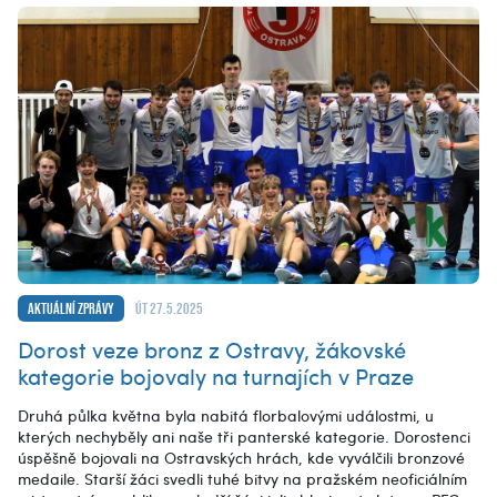
Aktuální zprávy
út 27.5.2025
Dorost veze bronz z Ostravy, žákovské
kategorie bojovaly na turnajích v Praze
Druhá půlka května byla nabitá florbalovými událostmi, u
kterých nechyběly ani naše tři panterské kategorie. Dorostenci
úspěšně bojovali na Ostravských hrách, kde vyválčili bronzové
medaile. Starší žáci svedli tuhé bitvy na pražském neoficiálním