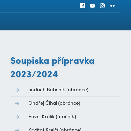
Soupiska přípravka
2023/2024
Jindřich Bubeník
(obránce)
Ondřej Číhal
(obránce)
Pavel Králík
(útočník)
Kryštof Krejčí
(obránce)