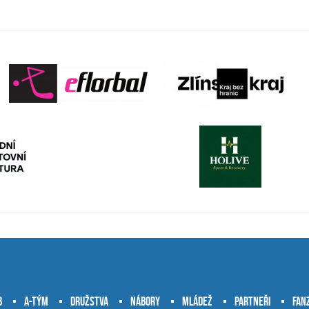
b
A-tým
Družstva
Nábory
Mládež
Partneři
Fan