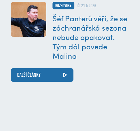
Rozhovory
čt 21.5.2026
Šéf Panterů věří, že se
záchranářská sezona
nebude opakovat.
Tým dál povede
Malina
DALŠÍ ČLÁNKY