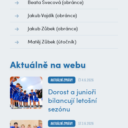
Beata Švecová
(obránce)
Jakub Vajdík
(obránce)
Jakub Zůbek
(obránce)
Matěj Zůbek
(útočník)
Aktuálně na webu
Aktuální zprávy
čt 4.6.2026
Dorost a junioři
bilancují letošní
sezónu
Aktuální zprávy
st 3.6.2026