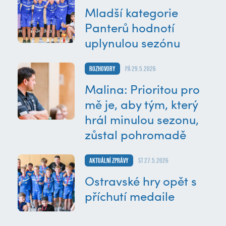
Mladší kategorie
Panterů hodnotí
uplynulou sezónu
Rozhovory
pá 29.5.2026
Malina: Prioritou pro
mě je, aby tým, který
hrál minulou sezonu,
zůstal pohromadě
Aktuální zprávy
st 27.5.2026
Ostravské hry opět s
příchutí medaile