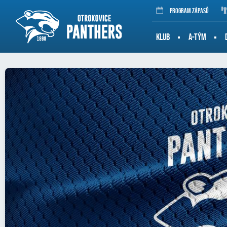
Program zápasů
KLUB
A-TÝM