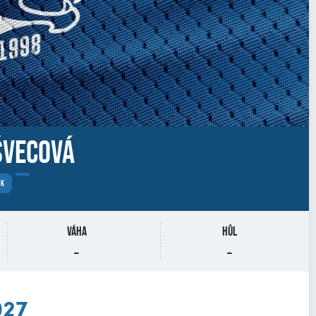
Švecová
ÍK
Váha
Hůl
-
-
027