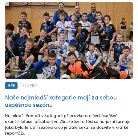
Elévi
út 2.5.2023
Naše nejmladší kategorie mají za sebou
úspěšnou sezónu
Nejmladší Panteři v kategorii přípravka a elévci úspěšně
ukončili letošní působení ve Zlínské lize a těší se na jarní turnaje.
Jaká byla letošní sezóna a co je dále čeká, se dozvíte v krátké
reportáži.