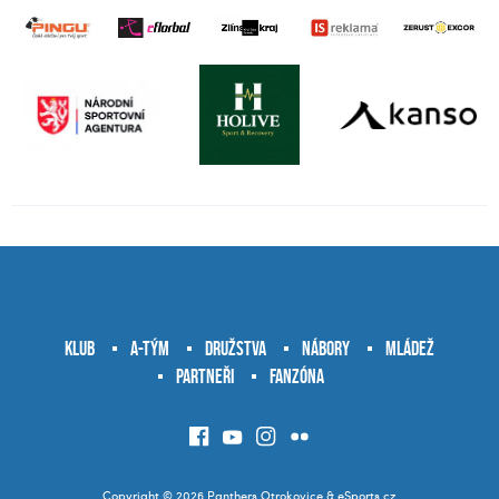
Klub
A-tým
Družstva
Nábory
Mládež
Partneři
Fanzóna
Copyright © 2026 Panthers Otrokovice &
eSports.cz