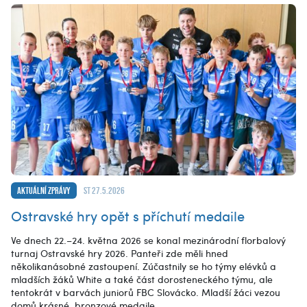
Aktuální zprávy
st 27.5.2026
Ostravské hry opět s příchutí medaile
Ve dnech 22.–24. května 2026 se konal mezinárodní florbalový
turnaj Ostravské hry 2026. Panteři zde měli hned
několikanásobné zastoupení. Zúčastnily se ho týmy elévků a
mladších žáků White a také část dorosteneckého týmu, ale
tentokrát v barvách juniorů FBC Slovácko. Mladší žáci vezou
domů krásné, bronzové medaile.