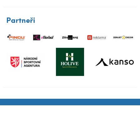
Partneři
Klub
A-tým
Družstva
Nábory
Mládež
Partneři
Fanzóna