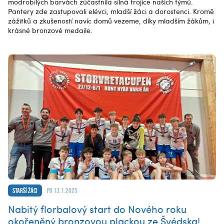
modrobílých barvách zúčastnila silná trojice našich týmů.
Pantery zde zastupovali elévci, mladší žáci a dorostenci. Kromě
zážitků a zkušeností navíc domů vezeme, díky mladším žákům, i
krásné bronzové medaile.
Starší žáci
po 13.1.2025
Nabitý florbalový start do Nového roku
okořeněný bronzovou plackou ze Švédska!