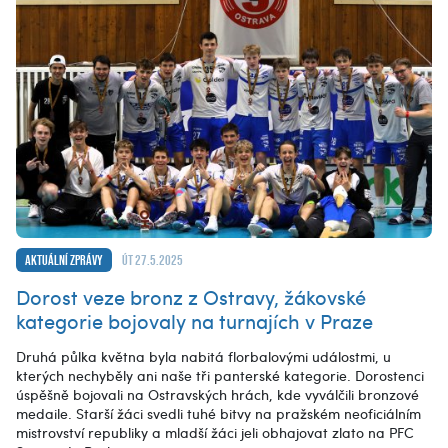
Aktuální zprávy
út 27.5.2025
Dorost veze bronz z Ostravy, žákovské
kategorie bojovaly na turnajích v Praze
Druhá půlka května byla nabitá florbalovými událostmi, u
kterých nechyběly ani naše tři panterské kategorie. Dorostenci
úspěšně bojovali na Ostravských hrách, kde vyválčili bronzové
medaile. Starší žáci svedli tuhé bitvy na pražském neoficiálním
mistrovství republiky a mladší žáci jeli obhajovat zlato na PFC