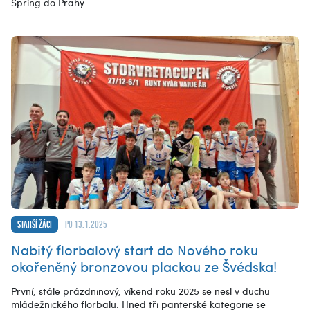
Spring do Prahy.
Starší žáci
po 13.1.2025
Nabitý florbalový start do Nového roku
okořeněný bronzovou plackou ze Švédska!
První, stále prázdninový, víkend roku 2025 se nesl v duchu
mládežnického florbalu. Hned tři panterské kategorie se